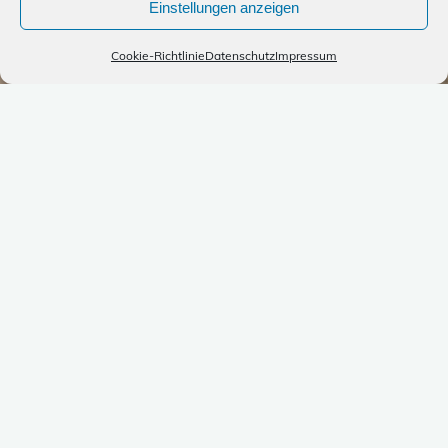
Einstellungen anzeigen
Cookie-Richtlinie
Datenschutz
Impressum
Mitmachzirkus 2024
Während der Hamburger Sommerferien
bietet der
Zirkus Abrax Kadabrax
wieder
den allseits heißgeliebten
Mitmachzirkus im
JugendElbeCamp
an! Sonntagnachmittags
von 14:00 – 17:00 Uhr ein kostenloses
Highlight für die ganze Familie.