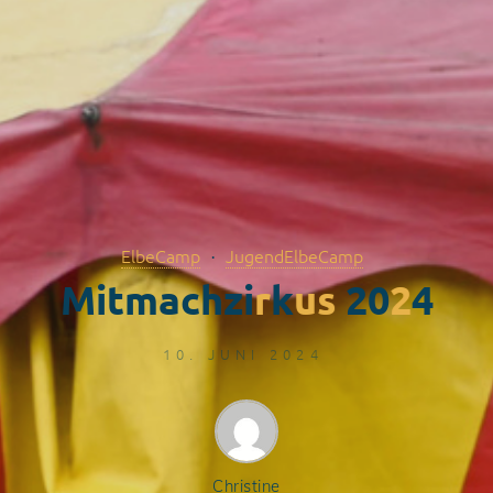
ElbeCamp
JugendElbeCamp
M
i
t
m
a
c
h
z
i
r
k
u
s
2
0
2
4
10. JUNI 2024
Christine