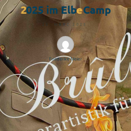
2
0
2
5
i
m
E
l
b
e
C
a
m
p
20. MÄRZ 2025
Friederike Meier