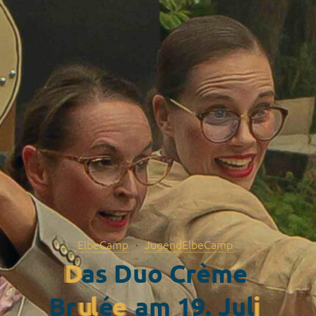
ElbeCamp
JugendElbeCamp
D
a
s
D
u
o
C
r
è
m
e
B
r
u
l
é
e
a
m
1
9
.
J
u
l
i